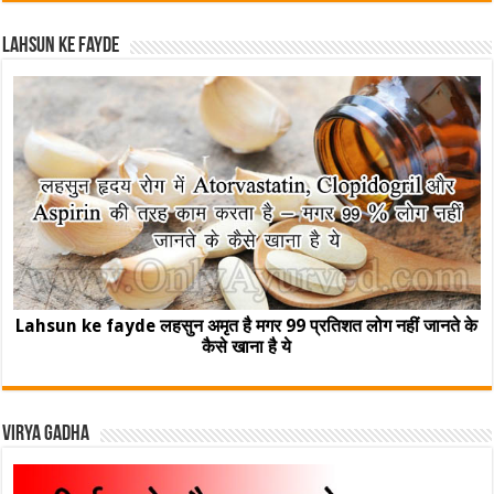
Lahsun ke fayde
Lahsun ke fayde लहसुन अमृत है मगर 99 प्रतिशत लोग नहीं जानते के
कैसे खाना है ये
Virya Gadha