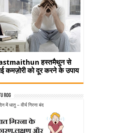
astmaithun हस्तमैथुन से
ई कमज़ोरी को दूर करने के उपाय
tu rog
िन में धातु – वीर्य गिरना बंद