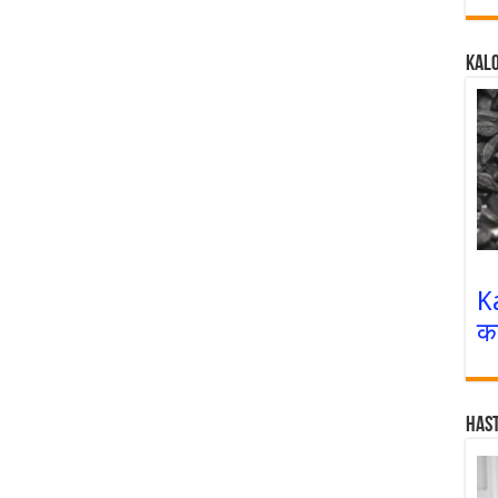
Kalo
K
क
Has