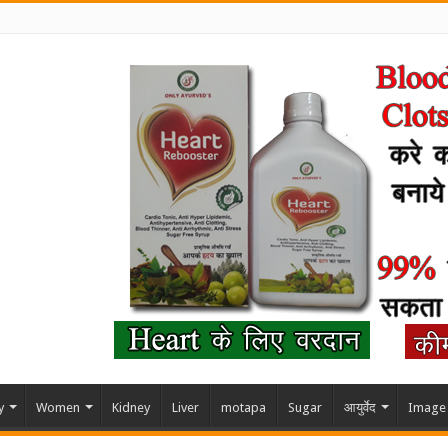
y
Women
Kidney
Liver
motapa
Sugar
आयुर्वेद
Image 