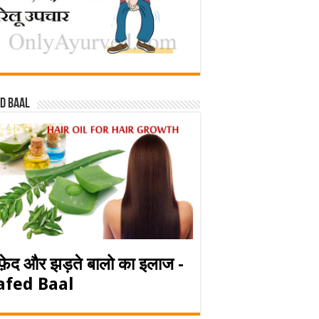
d baal
फ़ेद और झड़ते बालो का इलाज -
afed Baal