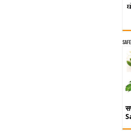
Safe
स
S