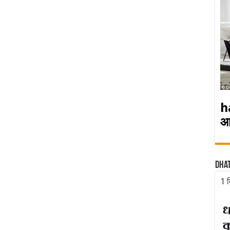
h
आ
Dha
1 द