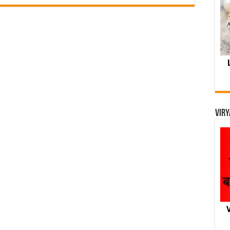
Viry
V