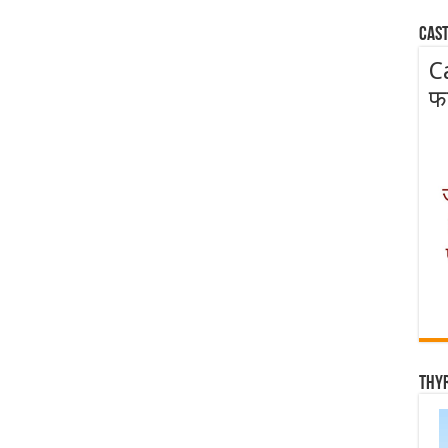
Cast
C
फ
Thy