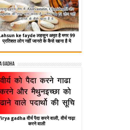
Lahsun ke fayde लहसुन अमृत है मगर 99
प्रतिशत लोग नहीं जानते के कैसे खाना है ये
a Gadha
irya gadha वीर्य पैदा करने वाली, वीर्य गाढ़ा
करने वाली