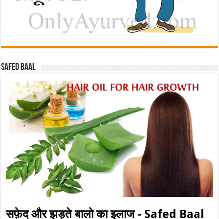
Safed baal
सफ़ेद और झड़ते बालो का इलाज - Safed Baal