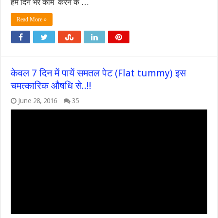
हमें दिन भर काम करने के …
Read More »
केवल 7 दिन में पायें समतल पेट (Flat tummy) इस
चमत्कारिक औषधि से..!!
June 28, 2016
35