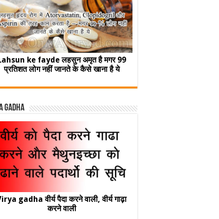
Lahsun ke fayde लहसुन अमृत है मगर 99
प्रतिशत लोग नहीं जानते के कैसे खाना है ये
a Gadha
irya gadha वीर्य पैदा करने वाली, वीर्य गाढ़ा
करने वाली