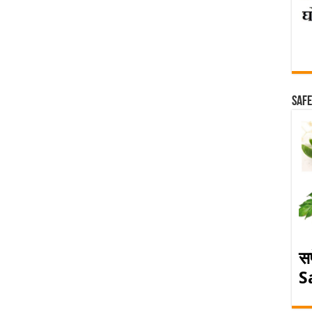
Safe
स
S