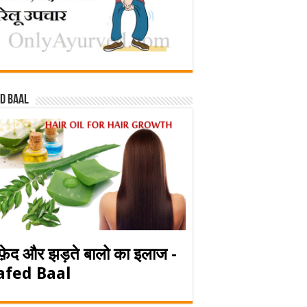
d baal
फ़ेद और झड़ते बालो का इलाज -
afed Baal