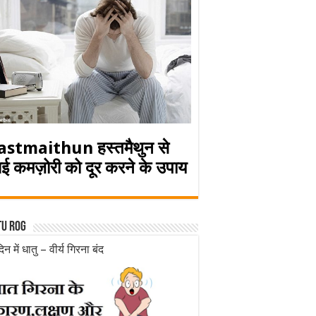
astmaithun हस्तमैथुन से
ई कमज़ोरी को दूर करने के उपाय
tu rog
िन में धातु – वीर्य गिरना बंद