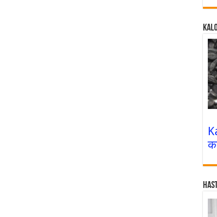
Kalo
K
क
Has