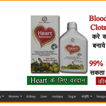
y
Women
Kidney
Liver
motapa
Sugar
आयुर्वेद
Image 