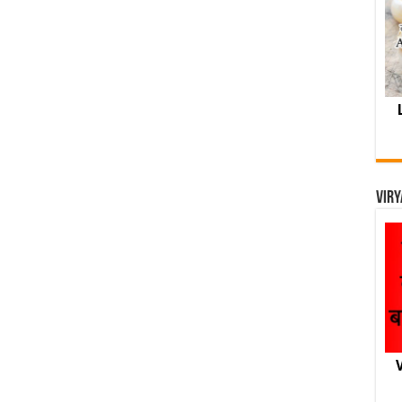
Viry
V