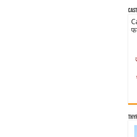
Cast
C
फ
Thy