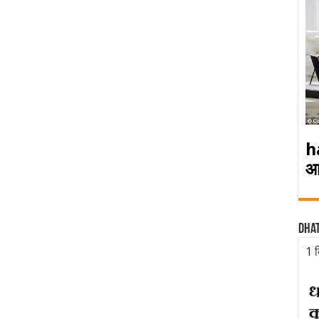
h
आ
Dha
1 द