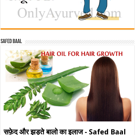
Safed baal
सफ़ेद और झड़ते बालो का इलाज - Safed Baal