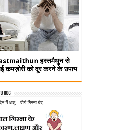
astmaithun हस्तमैथुन से
ई कमज़ोरी को दूर करने के उपाय
tu rog
िन में धातु – वीर्य गिरना बंद