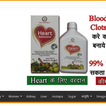
y
Women
Kidney
Liver
motapa
Sugar
आयुर्वेद
Image 