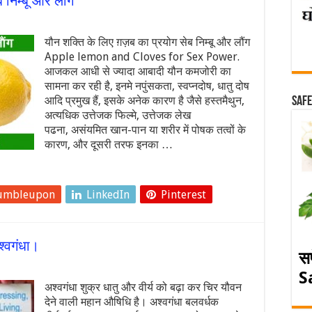
 निम्बू और लौंग
यौन शक्ति के लिए ग़ज़ब का प्रयोग सेब निम्बू और लौंग
Apple lemon and Cloves for Sex Power.
आजकल आधी से ज्यादा आबादी यौन कमजोरी का
सामना कर रही है, इनमे नपुंसकता, स्वप्नदोष, धातु दोष
आदि प्रमुख हैं, इसके अनेक कारण है जैसे हस्तमैथुन,
Safe
अत्यधिक उत्तेजक फिल्मे, उत्तेजक लेख
पढना, असंयमित खान-पान या शरीर में पोषक तत्वों के
कारण, और दूसरी तरफ इनका …
umbleupon
LinkedIn
Pinterest
श्वगंधा।
स
S
अश्वगंधा शुक्र धातु और वीर्य को बढ़ा कर चिर यौवन
देने वाली महान औषिधि है। अश्वगंधा बलवर्धक