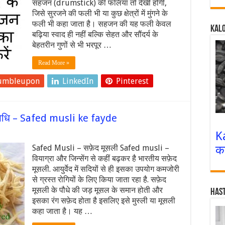
सहजन (drumstick) की फलियां तो देखी होंगी,
जिसे सुरजने की फली भी या कुछ क्षेत्रों में मुंगने के
फली भी कहा जाता है। सहजन की यह फली केवल
Kalo
बढ़ि‍या स्वाद ही नहीं बल्कि सेहत और सौंदर्य के
बेहतरीन गुणों से भी भरपूर …
Read More »
umbleupon
LinkedIn
Pinterest
ण औषिधि – Safed musli ke fayde
K
क
Safed Musli – सफ़ेद मूसली Safed musli –
वियाग्रा और जिन्सेंग से कहीं बढ़कर है भारतीय सफ़ेद
मूसली. आयुर्वेद में सदियों से ही इसका उपयोग कमजोरी
से ग्रस्त रोगियों के लिए किया जाता रहा है. सफ़ेद
मूसली के पौधे की जड़ मूसल के समान होती और
Has
इसका रंग सफ़ेद होता है इसलिए इसे मुस्ली या मूसली
कहा जाता है। यह …