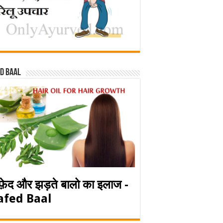
d baal
फ़ेद और झड़ते बालो का इलाज -
afed Baal