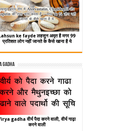
Lahsun ke fayde लहसुन अमृत है मगर 99
प्रतिशत लोग नहीं जानते के कैसे खाना है ये
a Gadha
irya gadha वीर्य पैदा करने वाली, वीर्य गाढ़ा
करने वाली