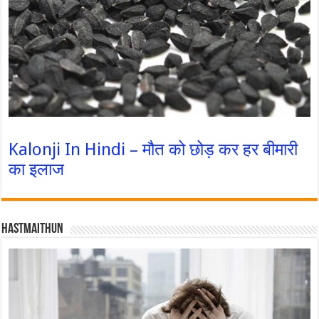
Kalonji In Hindi – मौत को छोड़ कर हर बीमारी
का इलाज
Hastmaithun