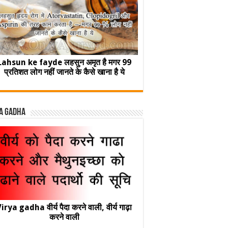
Lahsun ke fayde लहसुन अमृत है मगर 99
प्रतिशत लोग नहीं जानते के कैसे खाना है ये
a Gadha
irya gadha वीर्य पैदा करने वाली, वीर्य गाढ़ा
करने वाली