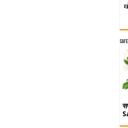
Safe
स
S