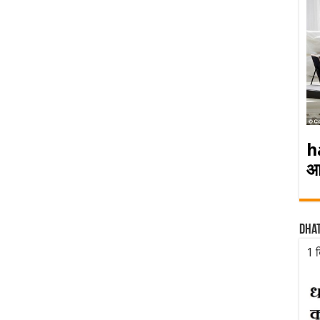
h
आ
Dha
1 द