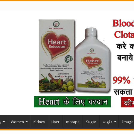
y
Women
Kidney
Liver
motapa
Sugar
आयुर्वेद
Image 