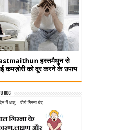
astmaithun हस्तमैथुन से
ई कमज़ोरी को दूर करने के उपाय
tu rog
िन में धातु – वीर्य गिरना बंद