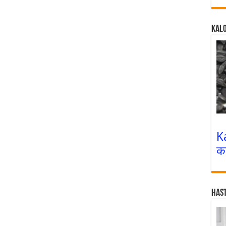
Kalo
K
क
Has