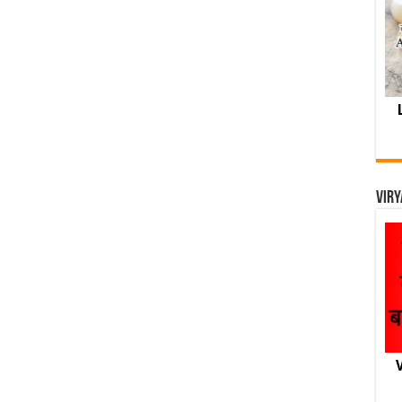
Viry
V