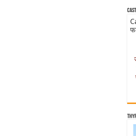
Cast
C
फ
Thy