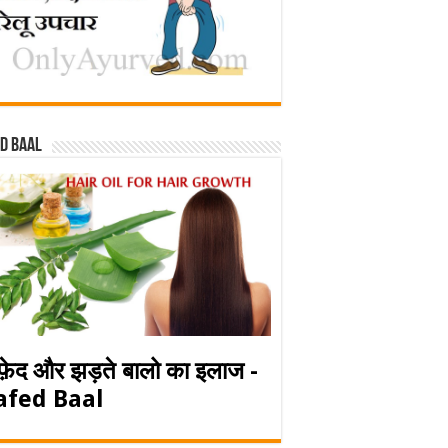
d baal
फ़ेद और झड़ते बालो का इलाज -
afed Baal