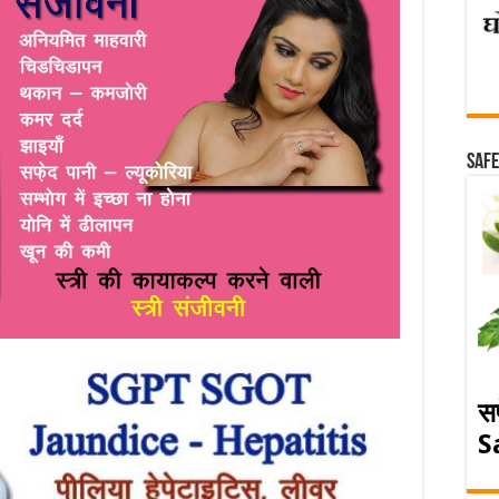
Safe
स
S