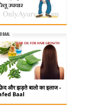
d baal
फ़ेद और झड़ते बालो का इलाज -
afed Baal