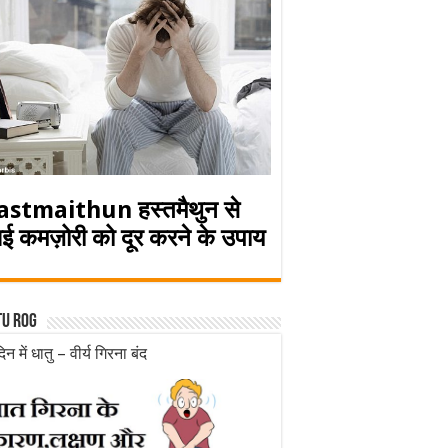
astmaithun हस्तमैथुन से
ई कमज़ोरी को दूर करने के उपाय
tu rog
िन में धातु – वीर्य गिरना बंद