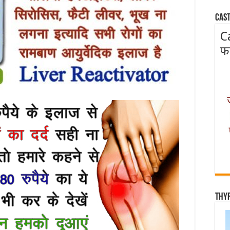
Cast
C
फ
Thy