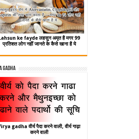
Lahsun ke fayde लहसुन अमृत है मगर 99
प्रतिशत लोग नहीं जानते के कैसे खाना है ये
a Gadha
irya gadha वीर्य पैदा करने वाली, वीर्य गाढ़ा
करने वाली