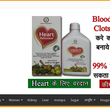
y
Women
Kidney
Liver
motapa
Sugar
आयुर्वेद
Image 