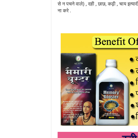
से न पचने वाले) , दही , छाछ, कढ़ी , चाय इत्याद
ना करे .