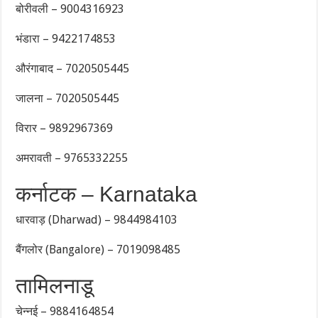
बोरीवली – 9004316923
भंडारा – 9422174853
औरंगाबाद – 7020505445
जालना – 7020505445
विरार – 9892967369
अमरावती – 9765332255
कर्नाटक – Karnataka
धारवाड़ (Dharwad) – 9844984103
बैंगलोर (Bangalore) – 7019098485
तामिलनाडू
चेन्नई – 9884164854