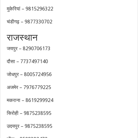
मुकेरियां – 9815296322
चंडीगढ़ – 9877330702
राजस्थान
जयपुर – 8290706173
दौसा – 7737497140
जोधपुर – 8005724956
अजमेर – 7976779225
मकराना – 8619299924
सिरोही – 9875238595
उदयपुर – 9875238595