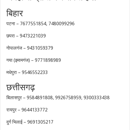
बिहार
पटना – 7677551854, 7480099296
छपरा – 9473221039
गोपालगंज – 9431059379
गया (इमामगंज) – 9771898989
मधेपुरा – 9546552233
छत्तीसगढ़
बिलासपुर – 9584891808, 9926758959, 9300333438
रायपुर – 9644133772
दुर्ग भिलाई – 9691305217