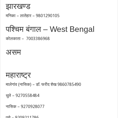
झारखण्ड
मनिका – लातेहार – 9801290105
पश्चिम बंगाल – West Bengal
कोलकाता – 7003386968
असम
महाराष्ट्र
मालेगांव (नासिक) – डॉ. फरीद शेख 9860785490
धुले – 9270558484
नासिक – 9270928077
पुणे – 9209211786