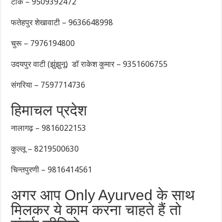
टोंक – 9509392472
फतेहपुर शेखावाटी – 9636648998
चुरू – 7976194800
उदयपुर वाटी (झुंझुनू) डॉ राकेश कुमार – 9351606755
संगरिया – 7597714736
हिमाचल प्रदेश
नालागढ़ – 9816022153
कुल्लू – 8219500630
चिन्तपुरणी – 9816414561
अगर आप Only Ayurved के साथ
मिलकर ये काम करना चाहते हैं तो