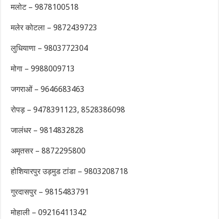
मलोट – 9878100518
मलेर कोटला – 9872439723
लुधियाणा – 9803772304
मोगा – 9988009713
जगराओं – 9646683463
रोपड़ – 9478391123, 8528386098
जालंधर – 9814832828
अमृतसर – 8872295800
होशियारपुर उड़मुड टांडा – 9803208718
गुरदासपुर – 9815483791
मोहाली – 09216411342