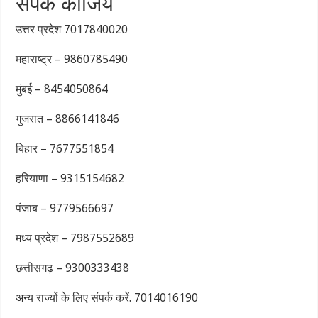
संपर्क कीजिये
उत्तर प्रदेश 7017840020
महाराष्ट्र – 9860785490
मुंबई – 8454050864
गुजरात – 8866141846
बिहार – 7677551854
हरियाणा – 9315154682
पंजाब – 9779566697
मध्य प्रदेश – 7987552689
छत्तीसगढ़ – 9300333438
अन्य राज्यों के लिए संपर्क करें. 7014016190