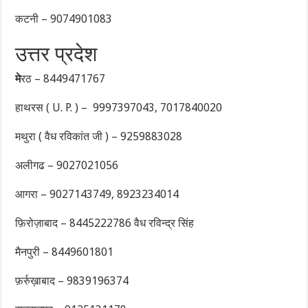
कटनी – 9074901083
उत्तर प्रदेश
मे
रठ – 8449471767
हाथरस ( U. P. ) – 9997397043, 7017840020
मथुरा ( वैध रविकांत जी ) – 9259883028
अलीगढ – 9027021056
आगरा – 9027143749, 8923234014
फ़िरोज़ाबाद – 8445222786 वैध रविन्द्र सिंह
मैनपुरी – 8449601801
फ़र्रुख़ाबाद – 9839196374