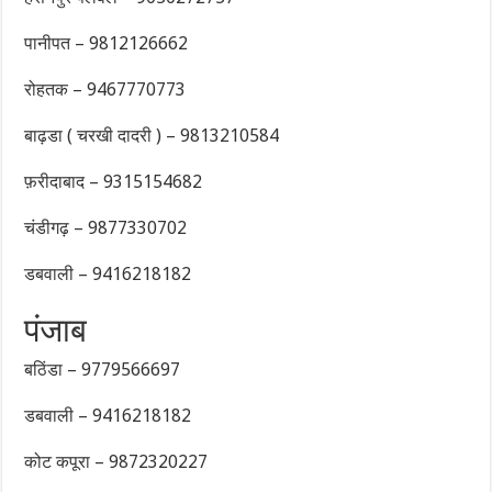
पानीपत – 9812126662
रोहतक – 9467770773
बाढ़डा ( चरखी दादरी ) – 9813210584
फ़रीदाबाद – 9315154682
चंडीगढ़ – 9877330702
डबवाली – 9416218182
पंजाब
बठिंडा – 9779566697
डबवाली – 9416218182
कोट कपूरा – 9872320227