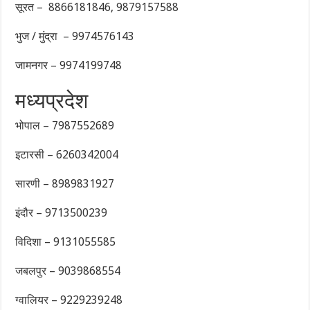
सूरत – 8866181846, 9879157588
भुज / मुंद्रा – 9974576143
जामनगर – 9974199748
मध्यप्रदेश
भोपाल – 7987552689
इटारसी – 6260342004
सारणी – 8989831927
इंदौर – 9713500239
विदिशा – 9131055585
जबलपुर – 9039868554
ग्वालियर – 9229239248