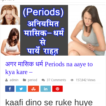
अगर मासिक धर्म Periods na aaye to
kya kare –
admin
period
37 Comments
157,842 Views
kaafi dino se ruke huye