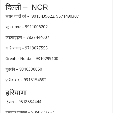
दिल्ली – NCR
सराय कालें खां – 9015439622, 9871490307
सुभाष नगर – 9911006202
कड़कड़डूमा – 7827444007
गाज़ियाबाद – 9719077555
Greater Noida – 9310299100
गुडगाँव – 9310330050
फ़रीदाबाद – 9315154682
हरियाणा
हिसार – 9518884444
हसनपुर पलवल – 9050272757