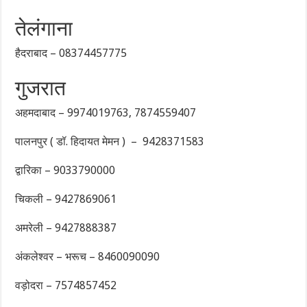
तेलंगाना
हैदराबाद – 08374457775
गुजरात
अहमदाबाद – 9974019763, 7874559407
पालनपुर ( डॉ. हिदायत मेमन ) – 9428371583
द्वारिका – 9033790000
चिकली – 9427869061
अमरेली – 9427888387
अंकलेश्वर – भरूच – 8460090090
वड़ोदरा – 7574857452