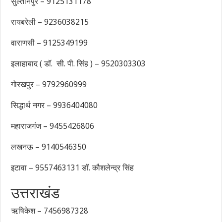
सुल्तानपुर – 9125131178
रायबरेली – 9236038215
वाराणसी – 9125349199
इलाहाबाद ( डॉ. सी. पी. सिंह ) – 9520303303
गोरखपुर – 9792960999
सिद्धार्थ नगर – 9936404080
महाराजगंज – 9455426806
लखनऊ – 9140546350
इटावा – 9557463131 डॉ. कौशलेन्द्र सिंह
उत्तराखंड
ऋषिकेश – 7456987328