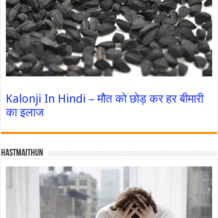
Kalonji In Hindi – मौत को छोड़ कर हर बीमारी
का इलाज
Hastmaithun