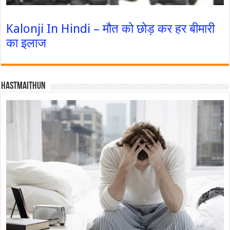
Kalonji In Hindi – मौत को छोड़ कर हर बीमारी
का इलाज
Hastmaithun