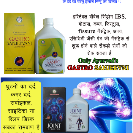
के दर्द का घरेलु इलाज निम्बू का छिल्का !!