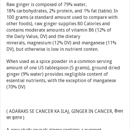
Raw ginger is composed of 79% water,
18% carbohydrates, 2% protein, and 1% fat (table). In
100 grams (a standard amount used to compare with
other foods), raw ginger supplies 80 Calories and
contains moderate amounts of vitamin B6 (12% of
the Daily Value, DV) and the dietary
minerals, magnesium (12% DV) and manganese (11%
DV), but otherwise is low in nutrient conten.
When used as a spice powder in a common serving
amount of one US tablespoon (5 grams), ground dried
ginger (9% water) provides negligible content of
essential nutrients, with the exception of manganese
(70% DV)
( ADARAKS SE CANCER KA ILAJ, GINGER IN CANCER, कैंसर
का इलाज )
A
new study reveals ginger contains a pungent