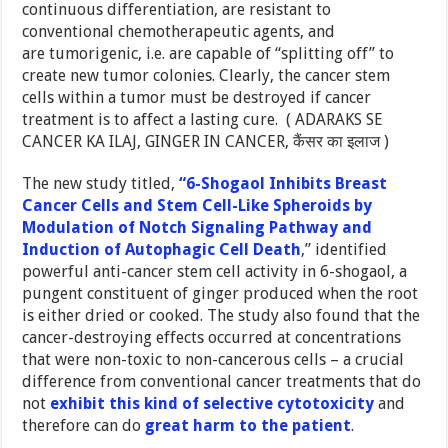
continuous differentiation, are resistant to
conventional chemotherapeutic agents, and
are tumorigenic, i.e. are capable of “splitting off” to
create new tumor colonies. Clearly, the cancer stem
cells within a tumor must be destroyed if cancer
treatment is to affect a lasting cure. ( ADARAKS SE
CANCER KA ILAJ, GINGER IN CANCER, कैंसर का इलाज )
The new study titled,
“6-Shogaol Inhibits Breast
Cancer Cells and Stem Cell-Like Spheroids by
Modulation of Notch Signaling Pathway and
Induction of Autophagic Cell Death
,” identified
powerful anti-cancer stem cell activity in 6-shogaol, a
pungent constituent of ginger produced when the root
is either dried or cooked. The study also found that the
cancer-destroying effects occurred at concentrations
that were non-toxic to non-cancerous cells – a crucial
difference from conventional cancer treatments that do
not
exhibit this kind of selective cytotoxicity
and
therefore can do
great harm to the patient
.