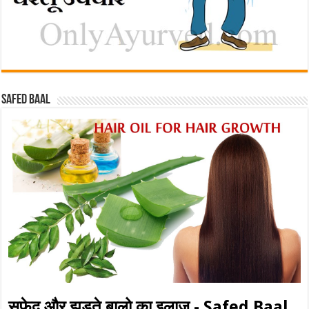
Safed baal
सफ़ेद और झड़ते बालो का इलाज - Safed Baal