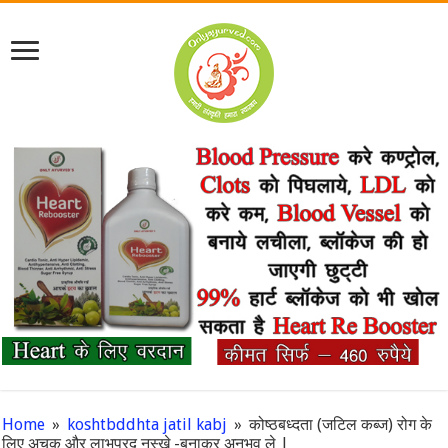
Home
»
koshtbddhta jatil kabj
»
कोष्ठबध्दता (जटिल कब्ज) रोग के
लिए अचूक और लाभप्रद नुस्खे -बनाकर अनुभव ले |