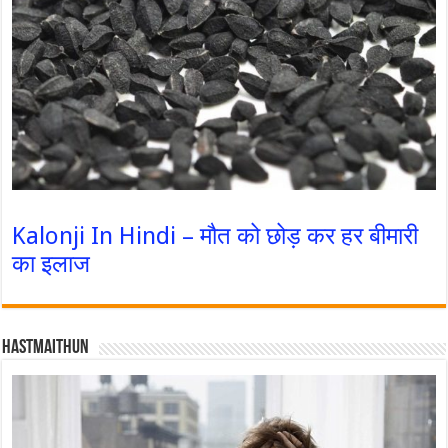
Kalonji In Hindi – मौत को छोड़ कर हर बीमारी
का इलाज
Hastmaithun